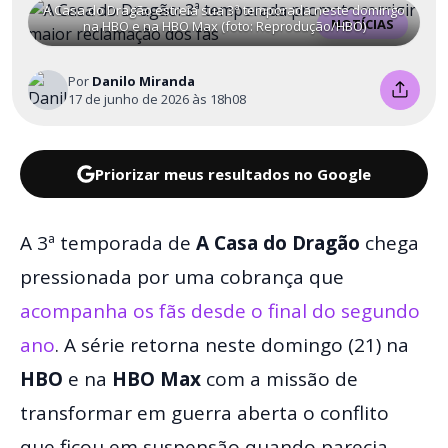
A Casa do Dragão estreia sua 3ª temporada neste domingo
NOTÍCIAS
na HBO e na HBO Max (foto: Reprodução/HBO)
Por
Danilo Miranda
17 de junho de 2026 às 18h08
Priorizar meus resultados no Google
A 3ª temporada de
A Casa do Dragão
chega
pressionada por uma cobrança que
acompanha os fãs desde o final do segundo
ano
. A série retorna neste domingo (21) na
HBO
e na
HBO Max
com a missão de
transformar em guerra aberta o conflito
que ficou em suspensão quando parecia