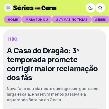
HOME
MARATONOU
ÚLTIMAS NOTÍCIAS
SÉRIES
HBO
A Casa do Dragão: 3ª
temporada promete
corrigir maior reclamação
dos fãs
Nova fase estreia neste domingo com guerra em
larga escala, Rhaenyra menos passiva e a
aguardada Batalha da Goela