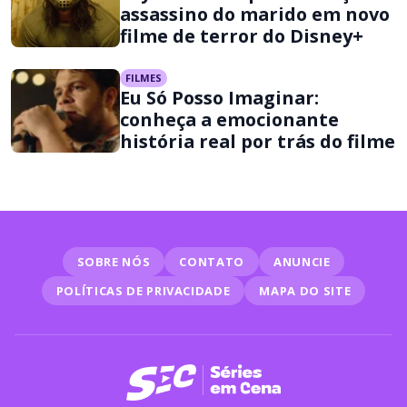
assassino do marido em novo
filme de terror do Disney+
FILMES
Eu Só Posso Imaginar:
conheça a emocionante
história real por trás do filme
SOBRE NÓS
CONTATO
ANUNCIE
POLÍTICAS DE PRIVACIDADE
MAPA DO SITE