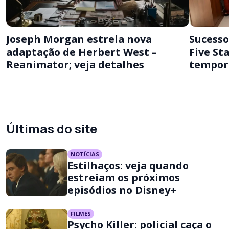
Joseph Morgan estrela nova
Sucesso
adaptação de Herbert West –
Five St
Reanimator; veja detalhes
tempor
Últimas do site
NOTÍCIAS
Estilhaços: veja quando
estreiam os próximos
episódios no Disney+
FILMES
Psycho Killer: policial caça o