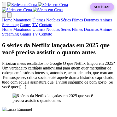
NOTÍCIAS
Home
Maratonou
Últimas Notícias
Séries
Filmes
Doramas
Animes
Streaming
Games
TV
Contato
Home
Maratonou
Últimas Notícias
Séries
Filmes
Doramas
Animes
Streaming
Games
TV
Contato
6 séries da Netflix lançadas em 2025 que
você precisa assistir o quanto antes
Priorizar meus resultados no Google O que Netflix lançou em 2025?
Um verdadeiro cardápio audiovisual para quem quer mergulhar de
cabeça em histórias intensas, autorais e, acima de tudo, que marcam.
Tem suspense, crítica social e até aquele drama histórico caprichado,
tudo com aquela assinatura que já virou sinônimo de bom gosto. Se
você quer […]