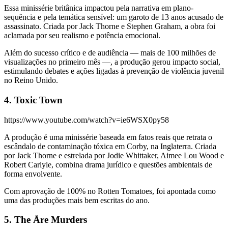
Essa minissérie britânica impactou pela narrativa em plano-
sequência e pela temática sensível: um garoto de 13 anos acusado de
assassinato. Criada por Jack Thorne e Stephen Graham, a obra foi
aclamada por seu realismo e potência emocional.
Além do sucesso crítico e de audiência — mais de 100 milhões de
visualizações no primeiro mês —, a produção gerou impacto social,
estimulando debates e ações ligadas à prevenção de violência juvenil
no Reino Unido.
4. Toxic Town
https://www.youtube.com/watch?v=ie6WSX0py58
A produção é uma minissérie baseada em fatos reais que retrata o
escândalo de contaminação tóxica em Corby, na Inglaterra. Criada
por Jack Thorne e estrelada por Jodie Whittaker, Aimee Lou Wood e
Robert Carlyle, combina drama jurídico e questões ambientais de
forma envolvente.
Com aprovação de 100% no Rotten Tomatoes, foi apontada como
uma das produções mais bem escritas do ano.
5. The Åre Murders