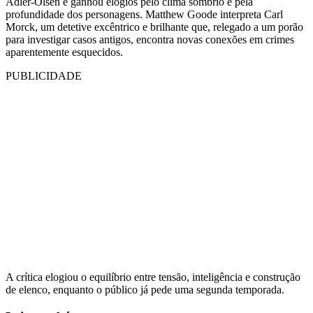
Adler-Olsen e ganhou elogios pelo clima sombrio e pela
profundidade dos personagens. Matthew Goode interpreta Carl
Morck, um detetive excêntrico e brilhante que, relegado a um porão
para investigar casos antigos, encontra novas conexões em crimes
aparentemente esquecidos.
PUBLICIDADE
A crítica elogiou o equilíbrio entre tensão, inteligência e construção
de elenco, enquanto o público já pede uma segunda temporada.