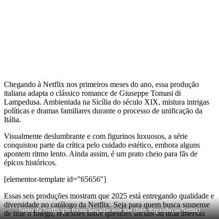
Chegando à Netflix nos primeiros meses do ano, essa produção
italiana adapta o clássico romance de Giuseppe Tomasi di
Lampedusa. Ambientada na Sicília do século XIX, mistura intrigas
políticas e dramas familiares durante o processo de unificação da
Itália.
Visualmente deslumbrante e com figurinos luxuosos, a série
conquistou parte da crítica pelo cuidado estético, embora alguns
apontem ritmo lento. Ainda assim, é um prato cheio para fãs de
épicos históricos.
[elementor-template id=”65656″]
Essas seis produções mostram que 2025 está entregando qualidade e
diversidade no catálogo da Netflix. Seja para quem busca suspense
Séries da Netflix que foram lançadas esse ano (foto: Reprodução/Netflix)
de tirar o fôlego, reflexões sobre questões sociais ou uma imersão