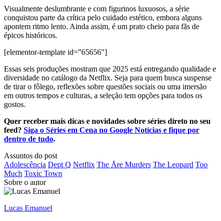
Visualmente deslumbrante e com figurinos luxuosos, a série
conquistou parte da crítica pelo cuidado estético, embora alguns
apontem ritmo lento. Ainda assim, é um prato cheio para fãs de
épicos históricos.
[elementor-template id=”65656″]
Essas seis produções mostram que 2025 está entregando qualidade e
diversidade no catálogo da Netflix. Seja para quem busca suspense
de tirar o fôlego, reflexões sobre questões sociais ou uma imersão
em outros tempos e culturas, a seleção tem opções para todos os
gostos.
Quer receber mais dicas e novidades sobre séries direto no seu
feed?
Siga o Séries em Cena no Google Notícias e fique por
dentro de tudo
.
Assuntos do post
Adolescência
Dept Q
Netflix
The Åre Murders
The Leopard
Too
Much
Toxic Town
Sobre o autor
Lucas Emanuel