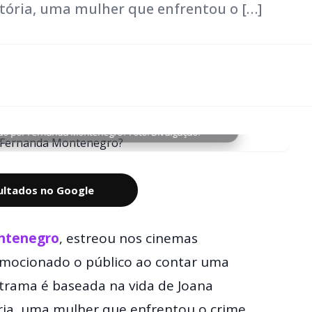
tória, uma mulher que enfrentou o […]
elado por Fernanda Montenegro? Foto: Divulgação.
sultados no Google
ntenegro
, estreou nos cinemas
emocionado o público ao contar uma
 trama é baseada na vida de Joana
ria, uma mulher que enfrentou o crime