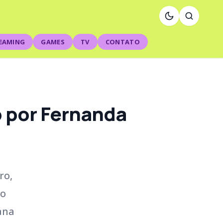
EAMING
GAMES
TV
CONTATO
do por Fernanda
ro,
ao
ana