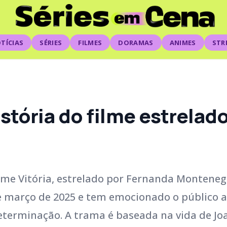
TÍCIAS
SÉRIES
FILMES
DORAMAS
ANIMES
STR
 história do filme estrela
ilme Vitória, estrelado por Fernanda Monteneg
e março de 2025 e tem emocionado o público 
eterminação. A trama é baseada na vida de Jo