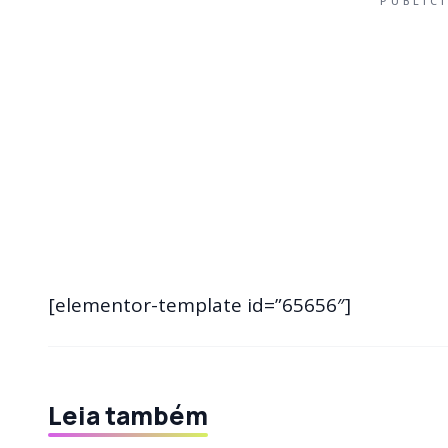
PUBLIC
[elementor-template id=”65656″]
Leia também