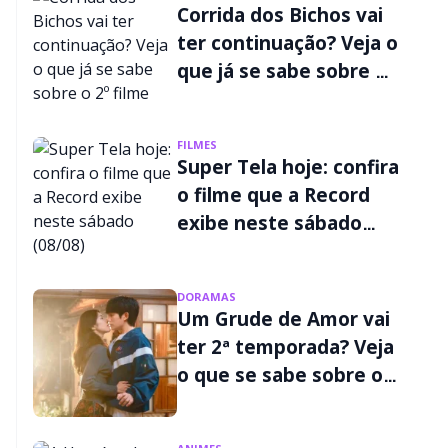
Corrida dos Bichos vai
ter continuação? Veja o
que já se sabe sobre o
2º filme
FILMES
Super Tela hoje: confira
o filme que a Record
exibe neste sábado
(08/08)
DORAMAS
Um Grude de Amor vai
ter 2ª temporada? Veja
o que se sabe sobre o
futuro da série