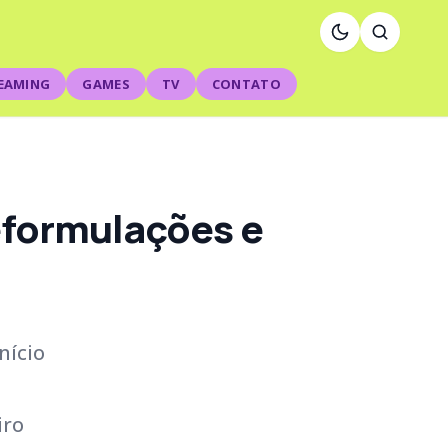
EAMING
GAMES
TV
CONTATO
eformulações e
nício
iro