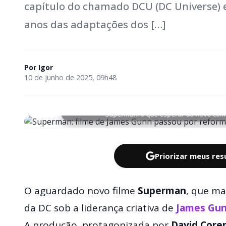
capítulo do chamado DCU (DC Universe) 
anos das adaptações dos […]
Por
Igor
10 de junho de 2025, 09h48
Superman: o que esperar do novo come
Priorizar meus re
O aguardado novo filme
Superman
, que ma
da DC sob a liderança criativa de
James Gu
A produção, protagonizada por
David Core