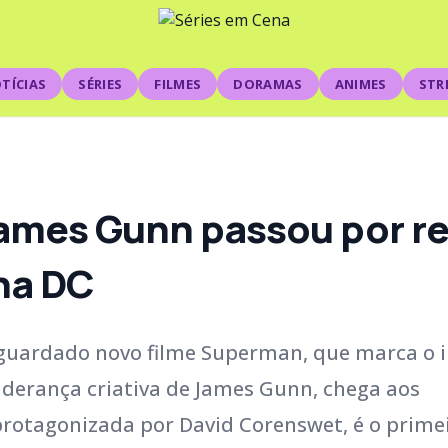
TÍCIAS
SÉRIES
FILMES
DORAMAS
ANIMES
STR
ames Gunn passou por r
na DC
aguardado novo filme Superman, que marca o i
iderança criativa de James Gunn, chega aos
 protagonizada por David Corenswet, é o prime