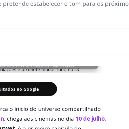
e pretende estabelecer o tom para os próximo
ço da DC nos cinemas (Foto: Reprodução)
sultados no Google
rca o início do universo compartilhado
nn
, chega aos cinemas no dia
10 de julho
.
nswet
, é o primeiro capítulo do