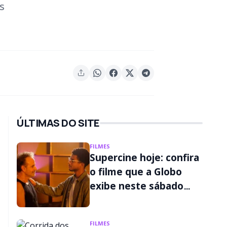
s
ÚLTIMAS DO SITE
FILMES
Supercine hoje: confira
o filme que a Globo
exibe neste sábado
(08/08)
FILMES