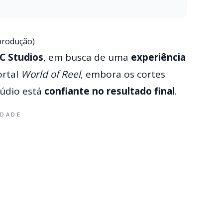
produção)
C Studios
, em busca de uma
experiência
ortal
World of Reel
, embora os cortes
túdio está
confiante no resultado final
.
IDADE