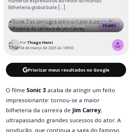
números expressivos ao redor do mundo.
Bilheteria global bate […]
Sonic 3 se consagra como o maior sucesso de bilheteria da
FILMES
carreira de Jim Carrey
Por
Thiago Henri
04 de março de 2025 às 10h50
Priorizar meus resultados no Google
O filme
Sonic 3
acaba de atingir um feito
impressionante: tornou-se a maior
bilheteria da carreira de
Jim Carrey
,
ultrapassando grandes sucessos do ator. A
produção, que continua a saga do famoso