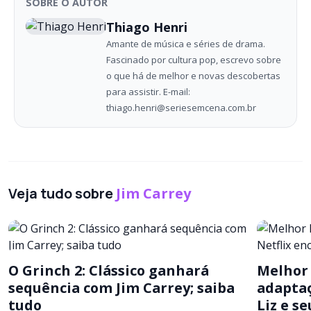
SOBRE O AUTOR
Thiago Henri
Amante de música e séries de drama.
Fascinado por cultura pop, escrevo sobre
o que há de melhor e novas descobertas
para assistir. E-mail:
thiago.henri@seriesemcena.com.br
Veja tudo sobre
Jim Carrey
O Grinch 2: Clássico ganhará
Melhor 
sequência com Jim Carrey; saiba
adaptaç
tudo
Liz e s