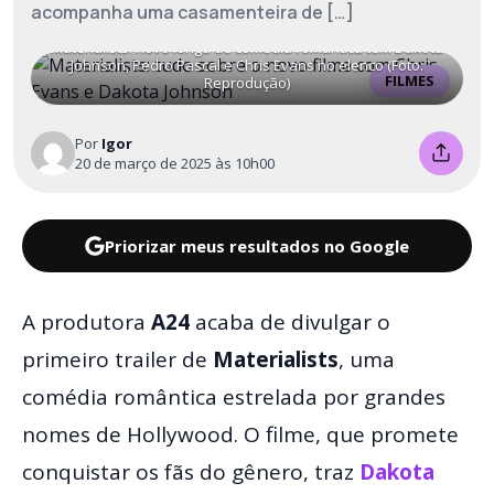
acompanha uma casamenteira de […]
Materialists: novo longa de comédia romântica tem Dakota
Johnson, Pedro Pascal e Chris Evans no elenco (Foto:
FILMES
Reprodução)
Por
Igor
20 de março de 2025 às 10h00
Priorizar meus resultados no Google
A produtora
A24
acaba de divulgar o
primeiro trailer de
Materialists
, uma
comédia romântica estrelada por grandes
nomes de Hollywood. O filme, que promete
conquistar os fãs do gênero, traz
Dakota