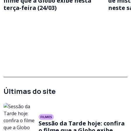
filme que a Globo exibe nesta
de mist
terça-feira (24/03)
neste s
Últimas do site
FILMES
Sessão da Tarde hoje: confira
o filme que a Globo exibe