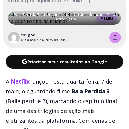
volta os protagonistas Lino, Julia […]
Bala Perdida 3 encerra trilogia com muita adrenalina (Foto
FILMES
Reprodução)
Por
Igor
07 de maio de 2025 às 19h00
Priorizar meus resultados no Google
A
Netflix
lançou nesta quarta-feira, 7 de
maio, o aguardado filme
Bala Perdida 3
(Balle perdue 3), marcando o capítulo final
de uma das trilogias de ação mais
eletrizantes da plataforma. Com cenas de