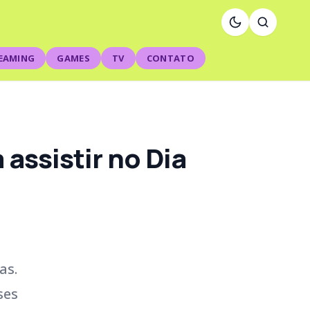
EAMING
GAMES
TV
CONTATO
assistir no Dia
as.
ses