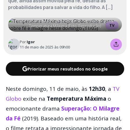
que, ainda assim movida pela fé, desafia as
probabilidades para salvar a vida do filho. A […]
Filme sobre o milagre da fé vai ao ar neste domingo na
TV
Temperatura Máxima (Foto: Reprodução)
Por
Igor
11 de maio de 2025 às 09h00
Priorizar meus resultados no Google
Neste domingo, 11 de maio, às
12h30
, a
TV
Globo
exibe na
Temperatura Máxima
o
emocionante drama
Superação: O Milagre
da Fé
(2019). Baseado em uma história real,
o filme retrata a impressionante jornada de