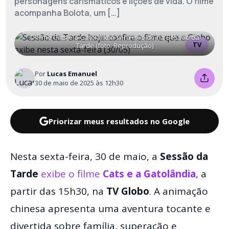
personagens carismáticos e lições de vida. O filme
acompanha Bolota, um […]
O filme Cats e a Gatolândia será exibido na Sessão da
TV
Tarde (foto: Reprodução)
Por
Lucas Emanuel
30 de maio de 2025 às 12h30
Priorizar meus resultados no Google
Nesta sexta-feira, 30 de maio, a
Sessão da
Tarde
exibe o filme
Cats e a Gatolândia
, a
partir das 15h30, na
TV Globo
. A animação
chinesa apresenta uma aventura tocante e
divertida sobre família, superação e