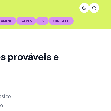
EAMING
GAMES
TV
CONTATO
s prováveis e
ssico
vo