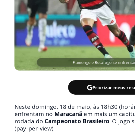
Flamengo e Botafogo se enfrentam
Priorizar meus re
Neste domingo, 18 de maio, às 18h30 (horári
enfrentam no
Maracanã
em mais um capítulo
rodada do
Campeonato Brasileiro
. O jogo 
(pay-per-view).