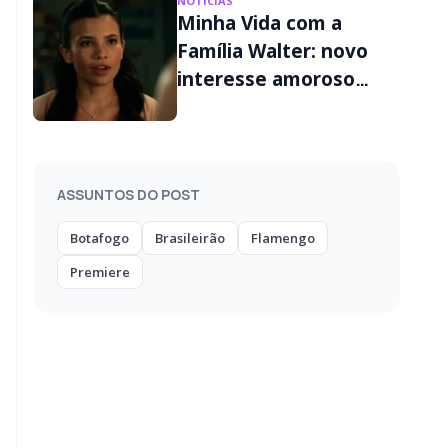
NOTÍCIAS
Minha Vida com a
Família Walter: novo
interesse amoroso
muda a vida de Jackie
na 3ª temporada
ASSUNTOS DO POST
Botafogo
Brasileirão
Flamengo
Premiere