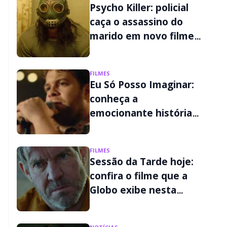
Psycho Killer: policial
caça o assassino do
marido em novo filme
de terror do Disney+
FILMES
Eu Só Posso Imaginar:
conheça a
emocionante história
real por trás do filme
FILMES
Sessão da Tarde hoje:
confira o filme que a
Globo exibe nesta
quinta-feira (06/08)