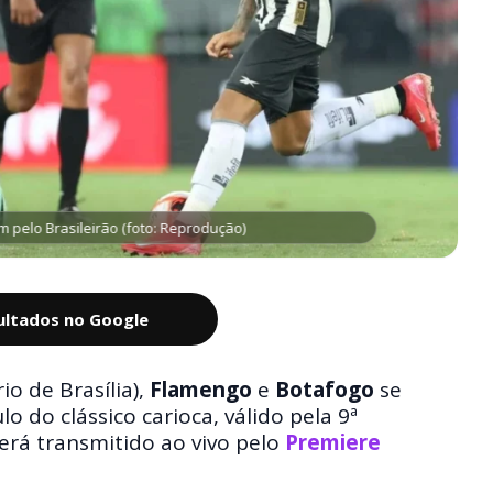
 pelo Brasileirão (foto: Reprodução)
sultados no Google
o de Brasília),
Flamengo
e
Botafogo
se
 do clássico carioca, válido pela 9ª
será transmitido ao vivo pelo
Premiere