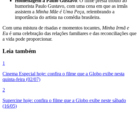
Homenagem a Paulo Gustavo
: O filme presta tributo ao
humorista Paulo Gustavo, com uma cena em que as irmãs
assistem a
Minha Mãe é Uma Peça
, relembrando a
importância do artista na comédia brasileira.
Com uma mistura de risadas e momentos tocantes,
Minha Irmã e
Eu
é uma celebração das relações familiares e das reconciliações que
a vida pode proporcionar.
Leia também
1
Cinema Especial hoje: confira o filme que a Globo exibe nesta
quinta-feira (02/07)
2
Supercine hoje: confira o filme que a Globo exibe neste sábado
(16/05)