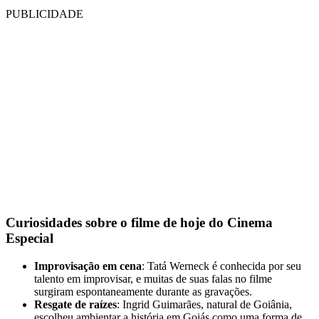
PUBLICIDADE
Curiosidades sobre o filme de hoje do Cinema
Especial
Improvisação em cena
: Tatá Werneck é conhecida por seu
talento em improvisar, e muitas de suas falas no filme
surgiram espontaneamente durante as gravações.
Resgate de raízes
: Ingrid Guimarães, natural de Goiânia,
escolheu ambientar a história em Goiás como uma forma de