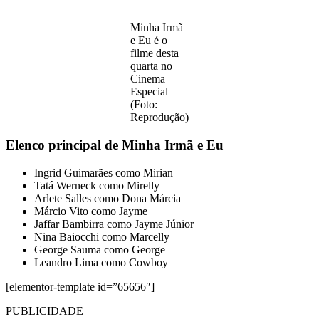
Minha Irmã
e Eu é o
filme desta
quarta no
Cinema
Especial
(Foto:
Reprodução)
Elenco principal de Minha Irmã e Eu
Ingrid Guimarães como Mirian
Tatá Werneck como Mirelly
Arlete Salles como Dona Márcia
Márcio Vito como Jayme
Jaffar Bambirra como Jayme Júnior
Nina Baiocchi como Marcelly
George Sauma como George
Leandro Lima como Cowboy
[elementor-template id=”65656″]
PUBLICIDADE