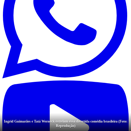
Ingrid Guimarães e Tatá Werneck estrelam essa divertida comédia brasileira (Foto:
Reprodução)