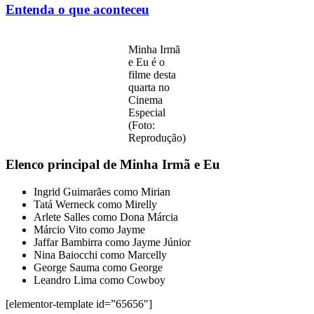
Entenda o que aconteceu
Minha Irmã
e Eu é o
filme desta
quarta no
Cinema
Especial
(Foto:
Reprodução)
Elenco principal de Minha Irmã e Eu
Ingrid Guimarães como Mirian
Tatá Werneck como Mirelly
Arlete Salles como Dona Márcia
Márcio Vito como Jayme
Jaffar Bambirra como Jayme Júnior
Nina Baiocchi como Marcelly
George Sauma como George
Leandro Lima como Cowboy
[elementor-template id=”65656″]