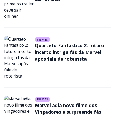
veja o que rolou no painel
FILMES
Quarteto Fantástico 2: futuro
incerto intriga fãs da Marvel
após fala de roteirista
FILMES
Marvel adia novo filme dos
Vingadores e surpreende fãs