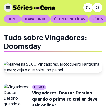
HOME
MARATONOU
ÚLTIMAS NOTÍCIAS
SÉRIES
Tudo sobre Vingadores:
Doomsday
FILMES
FILMES
Marvel na SDCC: Vingadores,
Vingadores: Doutor Destino:
Motoqueiro Fantasma e mais;
quando o primeiro trailer deve
sair online?