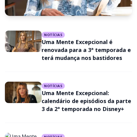
NOTÍCIAS
NOTÍCIAS
Uma Mente Excepcional sofre
Uma Mente Excepcional é
mudança inesperada e 3ª
renovada para a 3ª temporada e
terá mudança nos bastidores
temporada é adiada
NOTÍCIAS
Uma Mente Excepcional:
calendário de episódios da parte
3 da 2ª temporada no Disney+
NOTÍCIAS