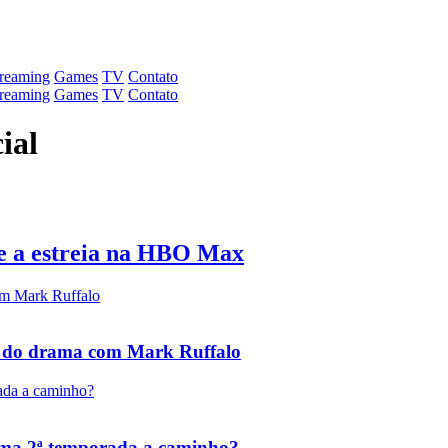
treaming
Games
TV
Contato
treaming
Games
TV
Contato
ial
re a estreia na HBO Max
te do drama com Mark Ruffalo
uma 2ª temporada a caminho?