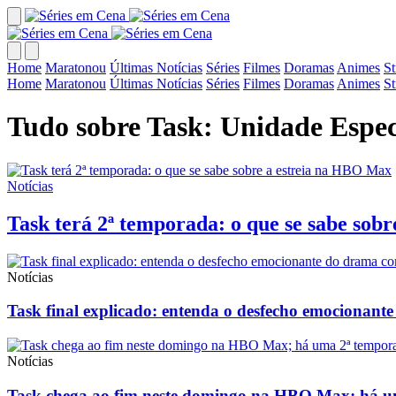
Home
Maratonou
Últimas Notícias
Séries
Filmes
Doramas
Animes
S
Home
Maratonou
Últimas Notícias
Séries
Filmes
Doramas
Animes
S
Tudo sobre Task: Unidade Espec
Notícias
Task terá 2ª temporada: o que se sabe sob
Notícias
Task final explicado: entenda o desfecho emocionan
Notícias
Task chega ao fim neste domingo na HBO Max; há 