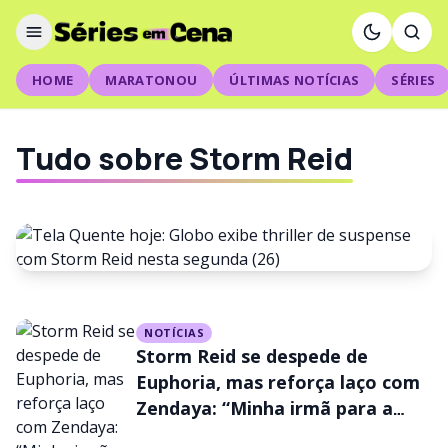
HOME
MARATONOU
ÚLTIMAS NOTÍCIAS
SÉRIES
Tudo sobre Storm Reid
FILMES
NOTÍCIAS
Tela Quente hoje: Globo exibe
Storm Reid se despede de
thriller de suspense com
Euphoria, mas reforça laço com
Zendaya: “Minha irmã para a
Storm Reid nesta segunda (26)
vida”