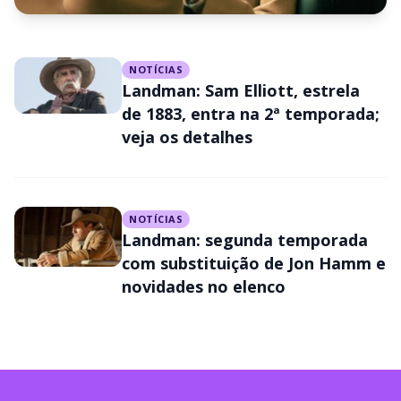
NOTÍCIAS
NOTÍCIAS
Landman: 2 temporada estreia
Landman: Sam Elliott, estrela
domingo (16) no Paramount+;
de 1883, entra na 2ª temporada;
veja os detalhes
veja que horas sai
NOTÍCIAS
Landman: segunda temporada
com substituição de Jon Hamm e
novidades no elenco