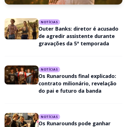
NOTÍCIAS
NOTÍCIAS
Outer Banks: Netflix confirma
Outer Banks: diretor é acusado
estreia dos episódios finais da
de agredir assistente durante
gravações da 5ª temporada
série; veja o teaser
NOTÍCIAS
Os Runarounds final explicado:
contrato milionário, revelação
do pai e futuro da banda
NOTÍCIAS
Os Runarounds pode ganhar