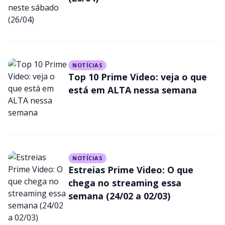
inéditas; veja quando saem os
episódios
NOTÍCIAS
Top 10 Prime Video: veja o que
está em ALTA nessa semana
NOTÍCIAS
Estreias Prime Video: O que
chega no streaming essa
semana (24/02 a 02/03)