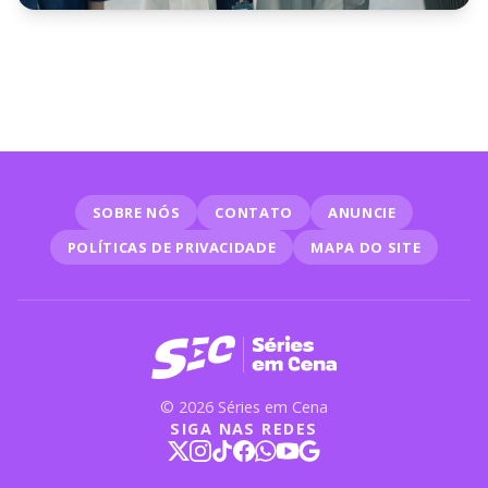
NOTÍCIAS
Confira 5 dramas de médico
imperdíveis para quem amou
Heróis de Plantão
SOBRE NÓS
CONTATO
ANUNCIE
POLÍTICAS DE PRIVACIDADE
MAPA DO SITE
© 2026 Séries em Cena
SIGA NAS REDES