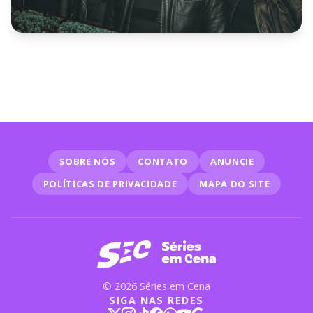
NOTÍCIAS
FBI: Os Mais Procurados está
disponível de graça em
streaming; saiba como assistir
SOBRE NÓS
CONTATO
ANUNCIE
POLÍTICAS DE PRIVACIDADE
MAPA DO SITE
© 2026 Séries em Cena
SIGA NAS REDES