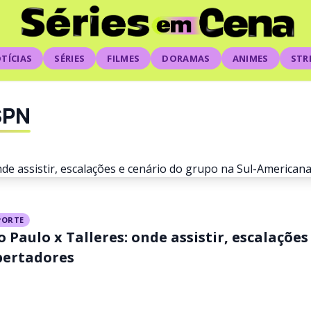
TÍCIAS
SÉRIES
FILMES
DORAMAS
ANIMES
STR
SPN
PORTE
o Paulo x Talleres: onde assistir, escalações
 Corinthians: onde assisti
bertadores
s e cenário do grupo na S