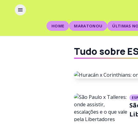
HOME
MARATONOU
ÚLTIMAS NO
Tudo sobre E
ESPORTE
ES
Sã
Huracán x
Li
escalaçõe