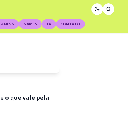
EAMING
GAMES
TV
CONTATO
 e o que vale pela
r,
ul-