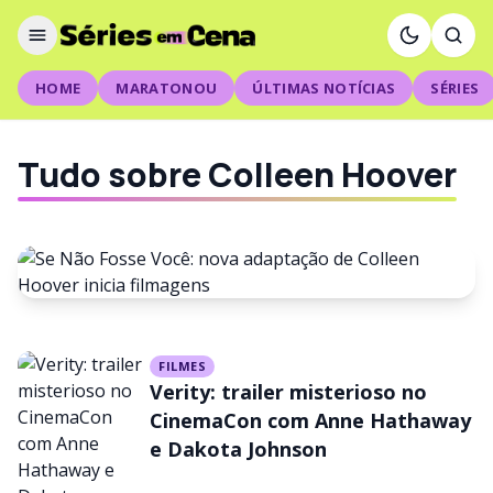
HOME
MARATONOU
ÚLTIMAS NOTÍCIAS
SÉRIES
Tudo sobre Colleen Hoover
FILMES
FILMES
Se Não Fosse Você: nova
Verity: trailer misterioso no
adaptação de Colleen Hoover
CinemaCon com Anne Hathaway
e Dakota Johnson
inicia filmagens