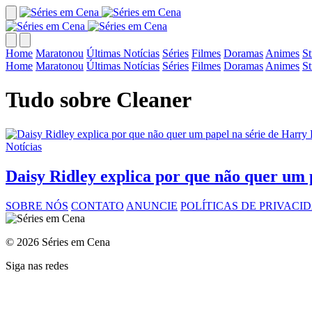
Home
Maratonou
Últimas Notícias
Séries
Filmes
Doramas
Animes
S
Home
Maratonou
Últimas Notícias
Séries
Filmes
Doramas
Animes
S
Tudo sobre Cleaner
Notícias
Daisy Ridley explica por que não quer um 
SOBRE NÓS
CONTATO
ANUNCIE
POLÍTICAS DE PRIVACI
© 2026 Séries em Cena
Siga nas redes