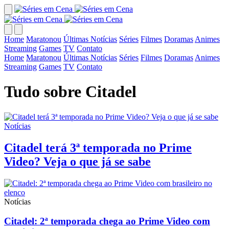
Home
Maratonou
Últimas Notícias
Séries
Filmes
Doramas
Animes
Streaming
Games
TV
Contato
Home
Maratonou
Últimas Notícias
Séries
Filmes
Doramas
Animes
Streaming
Games
TV
Contato
Tudo sobre Citadel
Notícias
Citadel terá 3ª temporada no Prime
Video? Veja o que já se sabe
Notícias
Citadel: 2ª temporada chega ao Prime Video com