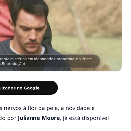
frenta mistérios em Identidade Paranormal no Prime
o: Reprodução)
sultados no Google
 nervos à flor da pele, a novidade é
ado por
Julianne Moore
, já está disponível