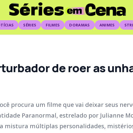
TÍCIAS
SÉRIES
FILMES
DORAMAS
ANIMES
STR
rturbador de roer as unh
ocê procura um filme que vai deixar seus nerv
dentidade Paranormal, estrelado por Julianne M
ma mistura múltiplas personalidades, mistério