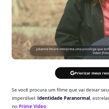
Julianne Moore interpreta uma psicóloga que en
Video (Fot
Priorizar meus re
Se você procura um filme que vai deixar seus
imperdível:
Identidade Paranormal
, estrel
no
Prime Video
.