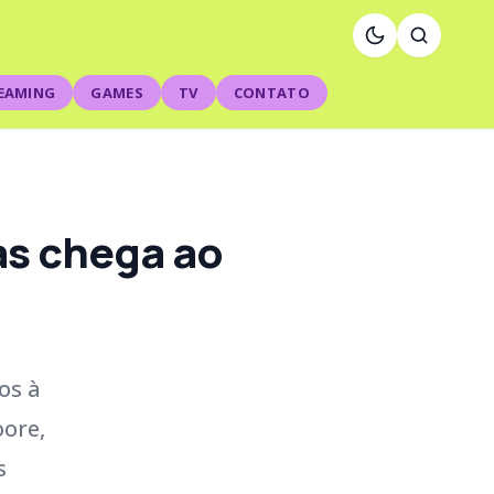
EAMING
GAMES
TV
CONTATO
as chega ao
os à
oore,
s