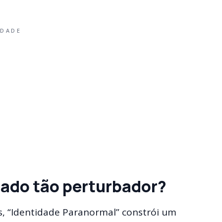
IDADE
rado tão perturbador?
s, “Identidade Paranormal” constrói um