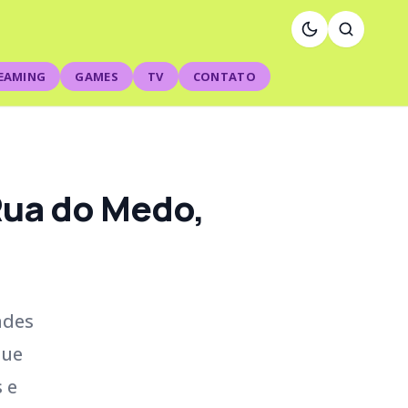
EAMING
GAMES
TV
CONTATO
 Rua do Medo,
ades
que
 e