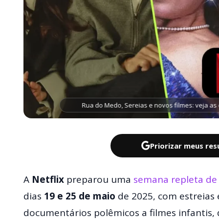
Rua do Medo, Sereias e novos filmes: veja as e
Priorizar meus re
A
Netflix
preparou uma
semana repleta de
dias
19 e 25 de maio
de 2025, com estreias
documentários polêmicos a filmes infantis,