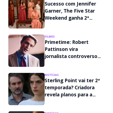
Sucesso com Jennifer
Garner, The Five Star
Weekend ganha 2ª
temporada
FILMES
Primetime: Robert
Pattinson vira
jornalista controverso
em primeiro trailer;
assista
NOTÍCIAS
Sterling Point vai ter 2ª
temporada? Criadora
revela planos para a
continuação