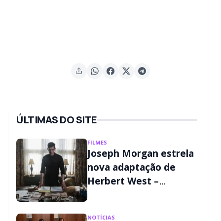
ÚLTIMAS DO SITE
FILMES
Joseph Morgan estrela
nova adaptação de
Herbert West –
Reanimator; veja
detalhes
NOTÍCIAS