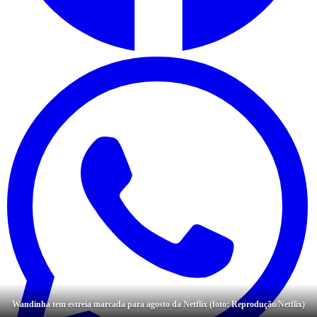
Wandinha tem estreia marcada para agosto da Netflix (foto: Reprodução/Netflix)