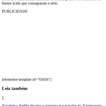
humor ácido que consagraram a série.
PUBLICIDADE
[elementor-template id=”65656″]
Leia também
1
Wandinha: Netflix divulga o primeiro teaser trailer da 2ª temporada