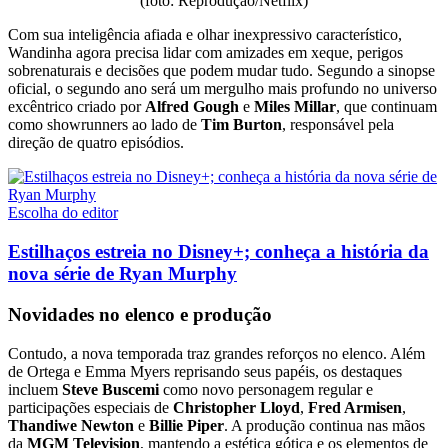
(foto: Reprodução/Netflix)
Com sua inteligência afiada e olhar inexpressivo característico,
Wandinha agora precisa lidar com amizades em xeque, perigos
sobrenaturais e decisões que podem mudar tudo. Segundo a sinopse
oficial, o segundo ano será um mergulho mais profundo no universo
excêntrico criado por
Alfred Gough
e
Miles Millar
, que continuam
como showrunners ao lado de
Tim Burton
, responsável pela
direção de quatro episódios.
Escolha do editor
Estilhaços estreia no Disney+; conheça a história da
nova série de Ryan Murphy
Novidades no elenco e produção
Contudo, a nova temporada traz grandes reforços no elenco. Além
de Ortega e Emma Myers reprisando seus papéis, os destaques
incluem
Steve Buscemi
como novo personagem regular e
participações especiais de
Christopher Lloyd
,
Fred Armisen
,
Thandiwe Newton
e
Billie Piper
. A produção continua nas mãos
da
MGM Television
, mantendo a estética gótica e os elementos de