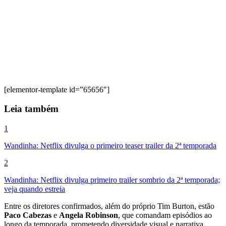
[elementor-template id=”65656″]
Leia também
1
Wandinha: Netflix divulga o primeiro teaser trailer da 2ª temporada
2
Wandinha: Netflix divulga primeiro trailer sombrio da 2ª temporada;
veja quando estreia
Entre os diretores confirmados, além do próprio Tim Burton, estão
Paco Cabezas
e
Angela Robinson
, que comandam episódios ao
longo da temporada, prometendo diversidade visual e narrativa.