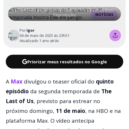
Com retorno dos esporos e conflitos entre facções, veja o
que esperar do próximo episódio de The Last of Us (Foto:
NOTÍCIAS
Reprodução)
Por
Igor
04 de maio de 2025 às 23h51
Atualizado 1 ano atrás
Priorizar meus resultados no Google
A
Max
divulgou o teaser oficial do
quinto
episódio
da segunda temporada de
The
Last of Us
, previsto para estrear no
próximo domingo,
11 de maio
, na HBO e na
plataforma Max. O vídeo antecipa