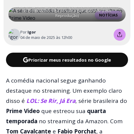
LOL: Se Rir, Já Era - Temporada 4 está em alta no streaming
do Prime Video; veja se vale a pena assistir (Foto:
NOTÍCIAS
Reprodução)
Por
Igor
04 de maio de 2025 às 12h00
Priorizar meus resultados no Google
A comédia nacional segue ganhando
destaque no streaming. Um exemplo claro
disso é
LOL: Se Rir, Já Era
, série brasileira do
Prime Video
que estreou sua
quarta
temporada
no streaming da Amazon. Com
Tom Cavalcante
e
Fabio Porchat
, a