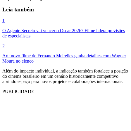
Leia também
1
O Agente Secreto vai vencer o Oscar 2026? Filme lidera previsões
de especialistas
2
Art: novo filme de Fernando Meirelles ganha detalhes com Wagner
Moura no elenco
Além do impacto individual, a indicação também fortalece a posição
do cinema brasileiro em um cenário historicamente competitivo,
abrindo espaço para novos projetos e colaborações internacionais.
PUBLICIDADE