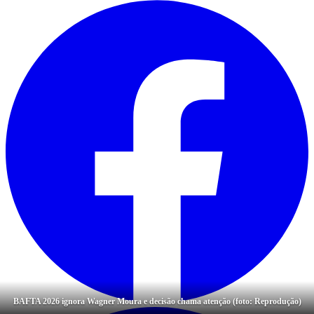
BAFTA 2026 ignora Wagner Moura e decisão chama atenção (foto: Reprodução)