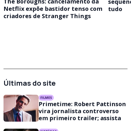
The Boroughs: cancelamento da
sequênc
Netflix expõe bastidor tenso com
tudo
criadores de Stranger Things
Últimas do site
FILMES
Primetime: Robert Pattinson
vira jornalista controverso
em primeiro trailer; assista