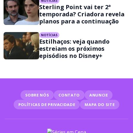
NOTÍCIAS
Sterling Point vai ter 2ª
temporada? Criadora revela
planos para a continuação
NOTÍCIAS
Estilhaços: veja quando
estreiam os próximos
episódios no Disney+
SOBRE NÓS
CONTATO
ANUNCIE
POLÍTICAS DE PRIVACIDADE
MAPA DO SITE