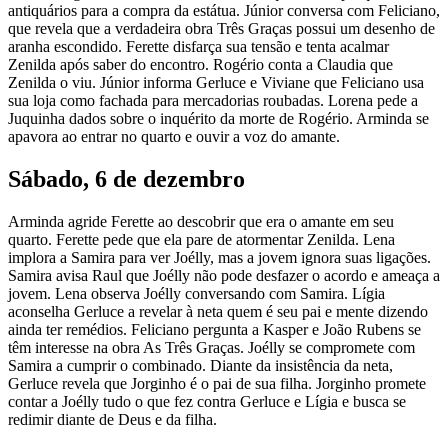
antiquários para a compra da estátua. Júnior conversa com Feliciano,
que revela que a verdadeira obra Três Graças possui um desenho de
aranha escondido. Ferette disfarça sua tensão e tenta acalmar
Zenilda após saber do encontro. Rogério conta a Claudia que
Zenilda o viu. Júnior informa Gerluce e Viviane que Feliciano usa
sua loja como fachada para mercadorias roubadas. Lorena pede a
Juquinha dados sobre o inquérito da morte de Rogério. Arminda se
apavora ao entrar no quarto e ouvir a voz do amante.
Sábado, 6 de dezembro
Arminda agride Ferette ao descobrir que era o amante em seu
quarto. Ferette pede que ela pare de atormentar Zenilda. Lena
implora a Samira para ver Joélly, mas a jovem ignora suas ligações.
Samira avisa Raul que Joélly não pode desfazer o acordo e ameaça a
jovem. Lena observa Joélly conversando com Samira. Lígia
aconselha Gerluce a revelar à neta quem é seu pai e mente dizendo
ainda ter remédios. Feliciano pergunta a Kasper e João Rubens se
têm interesse na obra As Três Graças. Joélly se compromete com
Samira a cumprir o combinado. Diante da insistência da neta,
Gerluce revela que Jorginho é o pai de sua filha. Jorginho promete
contar a Joélly tudo o que fez contra Gerluce e Lígia e busca se
redimir diante de Deus e da filha.