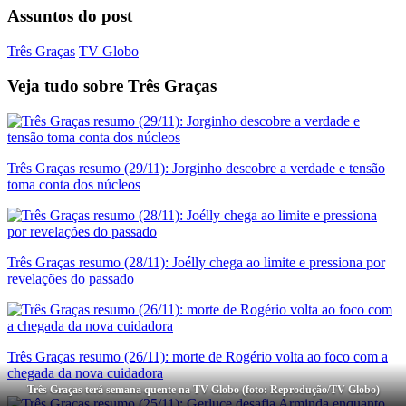
Assuntos do post
Três Graças
TV Globo
Veja tudo sobre
Três Graças
Três Graças resumo (29/11): Jorginho descobre a verdade e tensão
toma conta dos núcleos
Três Graças resumo (28/11): Joélly chega ao limite e pressiona por
revelações do passado
Três Graças resumo (26/11): morte de Rogério volta ao foco com a
chegada da nova cuidadora
Três Graças terá semana quente na TV Globo (foto: Reprodução/TV Globo)