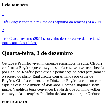
Leia também
1
Três Graças: confira o resumo dos capítulos da semana (24 a 29/11)
2
Três Graças resumo (29/11): Jorginho descobre a verdade e tensão
toma conta dos núcleos
Quarta-feira, 3 de dezembro
Gerluce e Paulinho vivem momentos românticos na suíte. Claudia
confirma a Rogério que conseguiu sair da casa sem ser reconhecida
por Gerluce. Rogério pede que ela permaneça no hotel para garantir
o sucesso do plano. Raul discute com Arminda por causa de
Rogério. Claudia comenta com Diniz que Rogério a colocou como
espiã na casa de Arminda há dois anos. Lorena e Juquinha saem
juntos. Vandílson tenta convencer Bagdá de que Jorginho voltou
com segundas intenções. Paulinho declara seu amor por Gerluce.
PUBLICIDADE