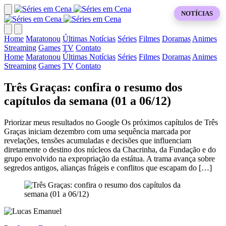
NOTÍCIAS
Home
Maratonou
Últimas Notícias
Séries
Filmes
Doramas
Animes
Streaming
Games
TV
Contato
Home
Maratonou
Últimas Notícias
Séries
Filmes
Doramas
Animes
Streaming
Games
TV
Contato
Três Graças: confira o resumo dos
capítulos da semana (01 a 06/12)
Priorizar meus resultados no Google Os próximos capítulos de Três
Graças iniciam dezembro com uma sequência marcada por
revelações, tensões acumuladas e decisões que influenciam
diretamente o destino dos núcleos da Chacrinha, da Fundação e do
grupo envolvido na expropriação da estátua. A trama avança sobre
segredos antigos, alianças frágeis e conflitos que escapam do […]