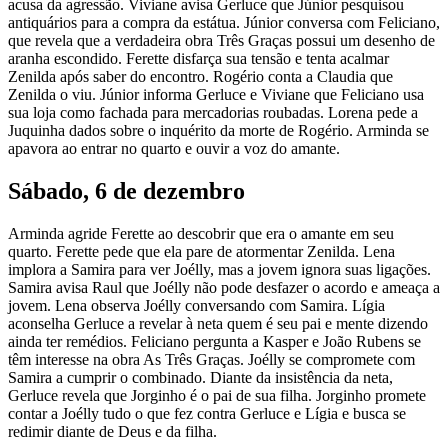
acusa da agressão. Viviane avisa Gerluce que Júnior pesquisou
antiquários para a compra da estátua. Júnior conversa com Feliciano,
que revela que a verdadeira obra Três Graças possui um desenho de
aranha escondido. Ferette disfarça sua tensão e tenta acalmar
Zenilda após saber do encontro. Rogério conta a Claudia que
Zenilda o viu. Júnior informa Gerluce e Viviane que Feliciano usa
sua loja como fachada para mercadorias roubadas. Lorena pede a
Juquinha dados sobre o inquérito da morte de Rogério. Arminda se
apavora ao entrar no quarto e ouvir a voz do amante.
Sábado, 6 de dezembro
Arminda agride Ferette ao descobrir que era o amante em seu
quarto. Ferette pede que ela pare de atormentar Zenilda. Lena
implora a Samira para ver Joélly, mas a jovem ignora suas ligações.
Samira avisa Raul que Joélly não pode desfazer o acordo e ameaça a
jovem. Lena observa Joélly conversando com Samira. Lígia
aconselha Gerluce a revelar à neta quem é seu pai e mente dizendo
ainda ter remédios. Feliciano pergunta a Kasper e João Rubens se
têm interesse na obra As Três Graças. Joélly se compromete com
Samira a cumprir o combinado. Diante da insistência da neta,
Gerluce revela que Jorginho é o pai de sua filha. Jorginho promete
contar a Joélly tudo o que fez contra Gerluce e Lígia e busca se
redimir diante de Deus e da filha.