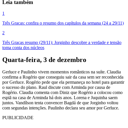
Leia também
1
Três Graças: confira o resumo dos capítulos da semana (24 a 29/11)
2
Três Graças resumo (29/11): Jorginho descobre a verdade e tensão
toma conta dos núcleos
Quarta-feira, 3 de dezembro
Gerluce e Paulinho vivem momentos românticos na suíte. Claudia
confirma a Rogério que conseguiu sair da casa sem ser reconhecida
por Gerluce. Rogério pede que ela permaneça no hotel para garantir
o sucesso do plano. Raul discute com Arminda por causa de
Rogério. Claudia comenta com Diniz que Rogério a colocou como
espiã na casa de Arminda há dois anos. Lorena e Juquinha saem
juntos. Vandílson tenta convencer Bagdá de que Jorginho voltou
com segundas intenções. Paulinho declara seu amor por Gerluce.
PUBLICIDADE