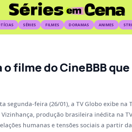
TÍCIAS
SÉRIES
FILMES
DORAMAS
ANIMES
STR
a o filme do CineBBB que
a segunda-feira (26/01), a TV Globo exibe na 
a Vizinhança, produção brasileira inédita na T
relações humanas e tensões sociais a partir da