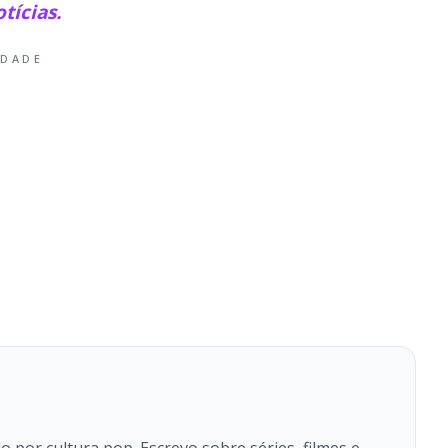
tícias.
IDADE
 por cultura pop. Escrevo sobre séries, filmes e