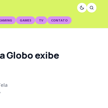
EAMING
GAMES
TV
CONTATO
 a Globo exibe
Tela
V