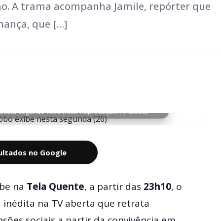
. A trama acompanha Jamile, repórter que
hança, que […]
desta segunda-feira (foto: Reprodução/TV Globo)
sultados no Google
be na
Tela Quente
, a partir das
23h10
, o
a inédita na TV aberta que retrata
nsões sociais a partir da convivência em