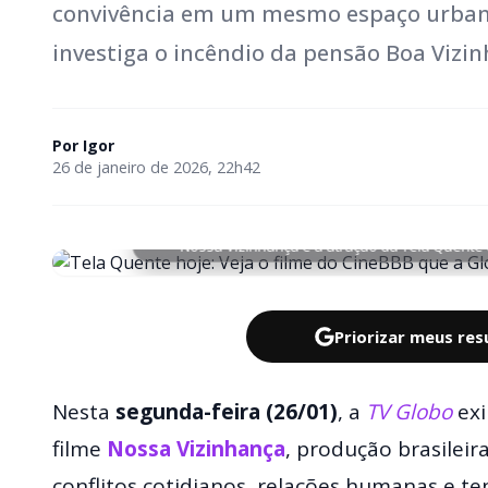
convivência em um mesmo espaço urbano
investiga o incêndio da pensão Boa Vizin
Por
Igor
26 de janeiro de 2026, 22h42
Nossa Vizinhança é a atração da Tela Quente 
Priorizar meus re
Nesta
segunda-feira (26/01)
, a
TV Globo
exi
filme
Nossa Vizinhança
, produção brasileir
conflitos cotidianos, relações humanas e te