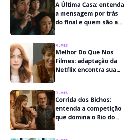
A Última Casa: entenda
a mensagem por trás
do final e quem são as
criaturas do filme da
Netflix
FILMES
Melhor Do Que Nos
Filmes: adaptação da
Netflix encontra sua
Liz e seu Wes
FILMES
Corrida dos Bichos:
entenda a competição
que domina o Rio do
futuro no filme do
Prime Video