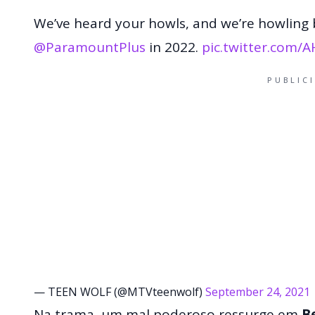
We’ve heard your howls, and we’re howling 
@ParamountPlus
in 2022.
pic.twitter.com/
PUBLIC
— TEEN WOLF (@MTVteenwolf)
September 24, 2021
Na trama, um mal poderoso ressurge em
B