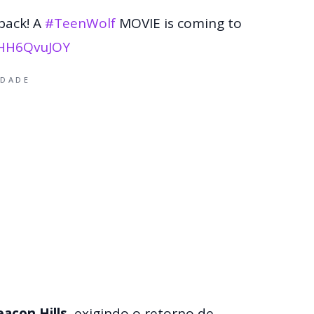
back! A
#TeenWolf
MOVIE is coming to
AHH6QvuJOY
IDADE
eacon Hills
, exigindo o retorno de