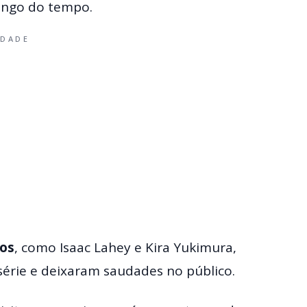
ongo do tempo.
IDADE
gos
, como Isaac Lahey e Kira Yukimura,
série e deixaram saudades no público.