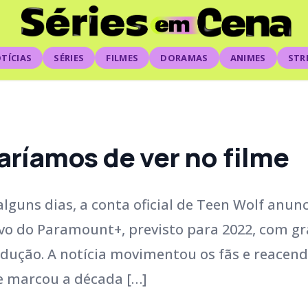
TÍCIAS
SÉRIES
FILMES
DORAMAS
ANIMES
STR
aríamos de ver no filme
lguns dias, a conta oficial de Teen Wolf anun
ivo do Paramount+, previsto para 2022, com g
odução. A notícia movimentou os fãs e reacen
ue marcou a década […]