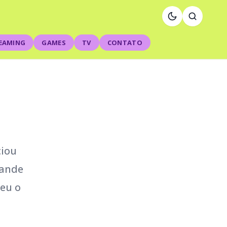
EAMING
GAMES
TV
CONTATO
ciou
rande
deu o