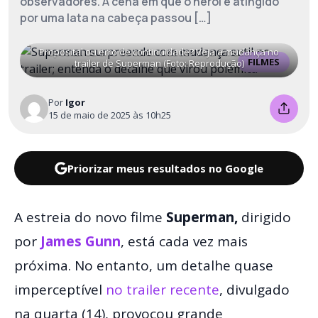
observadores. A cena em que o herói é atingido
por uma lata na cabeça passou […]
Proposital ou erro de continuidade? Veja a mudança no
FILMES
trailer de Superman (Foto: Reprodução)
Por
Igor
15 de maio de 2025 às 10h25
Priorizar meus resultados no Google
A estreia do novo filme
Superman,
dirigido
por
James Gunn
, está cada vez mais
próxima. No entanto, um detalhe quase
imperceptível
no trailer recente
, divulgado
na quarta (14), provocou grande