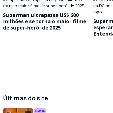
Superman ultrapassa US$ 600
Superma
milhões e se torna o maior filme
esperan
de super-herói de 2025
Entenda
Últimas do site
FILMES