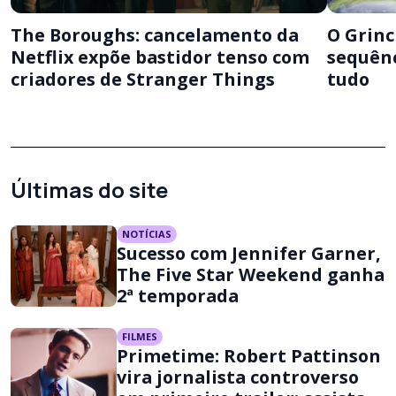
The Boroughs: cancelamento da
O Grinc
Netflix expõe bastidor tenso com
sequênc
criadores de Stranger Things
tudo
Últimas do site
NOTÍCIAS
Sucesso com Jennifer Garner,
The Five Star Weekend ganha
2ª temporada
FILMES
Primetime: Robert Pattinson
vira jornalista controverso