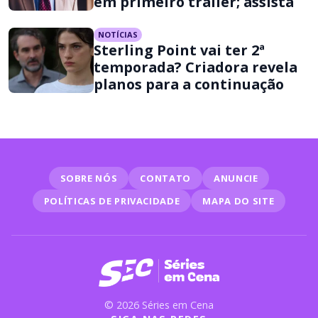
em primeiro trailer; assista
NOTÍCIAS
Sterling Point vai ter 2ª
temporada? Criadora revela
planos para a continuação
SOBRE NÓS
CONTATO
ANUNCIE
POLÍTICAS DE PRIVACIDADE
MAPA DO SITE
© 2026 Séries em Cena