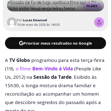
Bem-Vindo à Vida, com Chris Pine, será exibido na Sessão
FILMES
da Tarde (foto: Reprodução)
Por
Lucas Emanuel
19 de maio de 2026 às 14h30
Priorizar meus resultados no Google
A
TV Globo
programou para esta terça-feira
(19),
o filme
Bem-Vindo à Vida
(People Like
Us, 2012) na
Sessão da Tarde
. Exibido às
15h30, o longa mistura drama familiar e
reconciliação ao acompanhar um homem
que descobre segredos do passado após a
morte do pai.