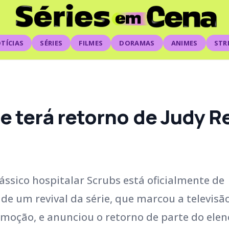
TÍCIAS
SÉRIES
FILMES
DORAMAS
ANIMES
STR
rie terá retorno de Judy 
ássico hospitalar Scrubs está oficialmente de
de um revival da série, que marcou a televisã
moção, e anunciou o retorno de parte do elen