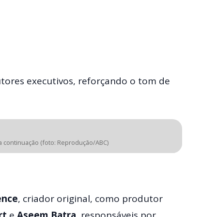
ores executivos, reforçando o tom de
a continuação (foto: Reprodução/ABC)
ence
, criador original, como produtor
rt
e
Aseem Batra
, responsáveis por