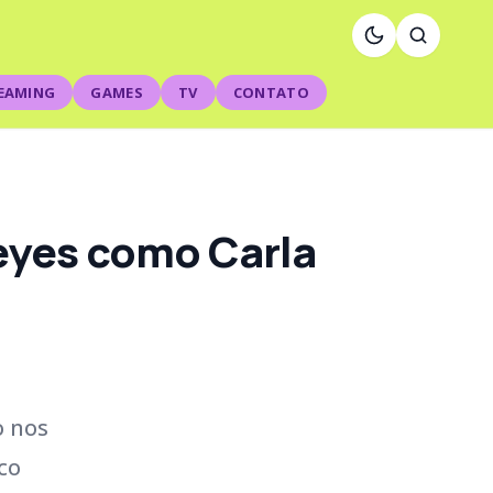
EAMING
GAMES
TV
CONTATO
Reyes como Carla
o nos
co