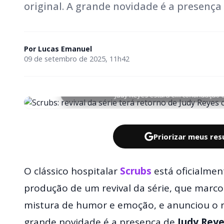
original. A grande novidade é a presença 
Por
Lucas Emanuel
09 de setembro de 2025, 11h42
Judy Reyes estará em continuação d
Priorizar meus re
O clássico hospitalar
Scrubs
está oficialmen
produção de um revival da série, que marco
mistura de humor e emoção, e anunciou o re
grande novidade é a presença de
Judy Rey