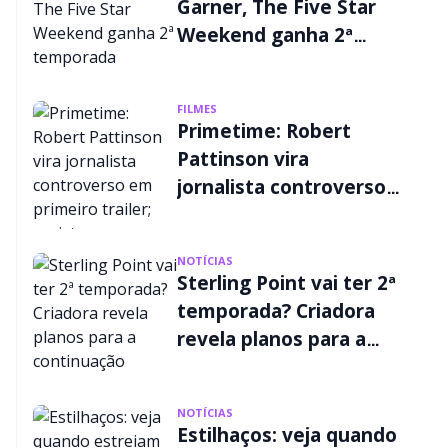
Garner, The Five Star
Weekend ganha 2ª
temporada
FILMES
Primetime: Robert
Pattinson vira
jornalista controverso
em primeiro trailer;
assista
NOTÍCIAS
Sterling Point vai ter 2ª
temporada? Criadora
revela planos para a
continuação
NOTÍCIAS
Estilhaços: veja quando