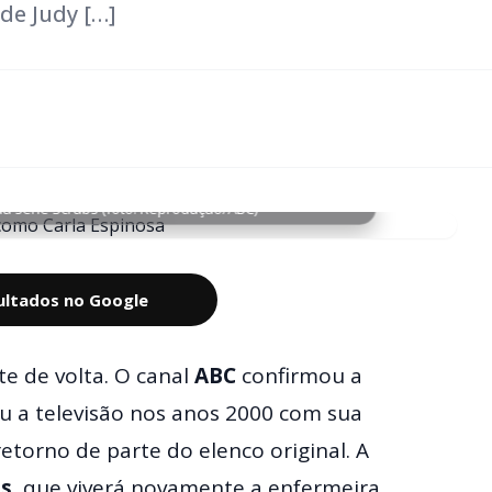
de Judy […]
a série Scrubs (foto: Reprodução/ABC)
sultados no Google
te de volta. O canal
ABC
confirmou a
u a televisão nos anos 2000 com sua
torno de parte do elenco original. A
es
, que viverá novamente a enfermeira