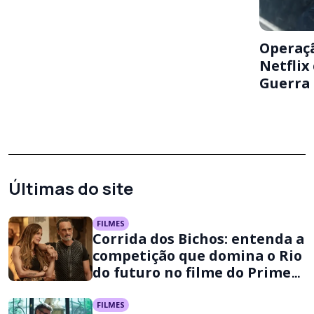
Operaçã
Netflix
Guerra 
Últimas do site
FILMES
Corrida dos Bichos: entenda a
competição que domina o Rio
do futuro no filme do Prime
Video
FILMES