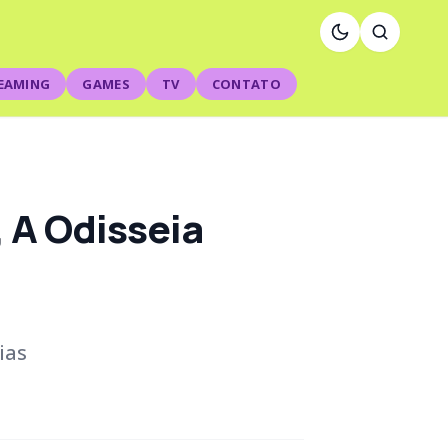
EAMING
GAMES
TV
CONTATO
 A Odisseia
ias