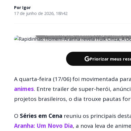
Por
Igor
17 de junho de 2026, 18h42
Homem-Aranha, A Odisseia e Psyren estão entre 
Priorizar meus re
A quarta-feira (17/06) foi movimentada p
animes
. Entre trailer de super-herói, anún
projetos brasileiros, o dia trouxe pautas for
O
Séries em Cena
reuniu os principais des
Aranha: Um Novo Dia
, a nova leva de anim