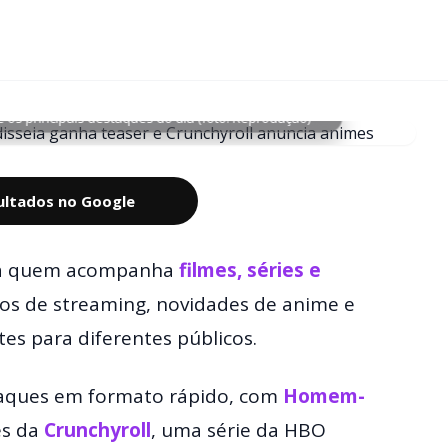
os principais destaques do dia (foto: Reprodução)
sultados no Google
ara quem acompanha
filmes, séries e
cios de streaming, novidades de anime e
tes para diferentes públicos.
taques em formato rápido, com
Homem-
es da
Crunchyroll
, uma série da HBO