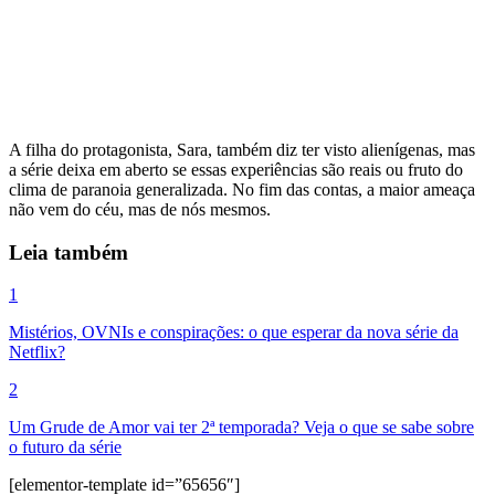
A filha do protagonista, Sara, também diz ter visto alienígenas, mas
a série deixa em aberto se essas experiências são reais ou fruto do
clima de paranoia generalizada. No fim das contas, a maior ameaça
não vem do céu, mas de nós mesmos.
Leia também
1
Mistérios, OVNIs e conspirações: o que esperar da nova série da
Netflix?
2
Um Grude de Amor vai ter 2ª temporada? Veja o que se sabe sobre
o futuro da série
[elementor-template id=”65656″]