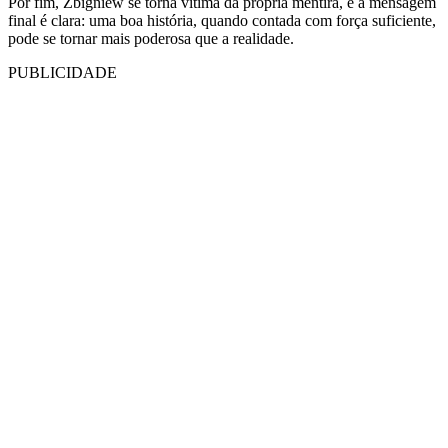
Por fim, Zbigniew se torna vítima da própria mentira, e a mensagem
final é clara: uma boa história, quando contada com força suficiente,
pode se tornar mais poderosa que a realidade.
PUBLICIDADE