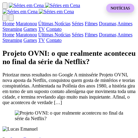
NOTÍCIAS
Home
Maratonou
Últimas Notícias
Séries
Filmes
Doramas
Animes
Streaming
Games
TV
Contato
Home
Maratonou
Últimas Notícias
Séries
Filmes
Doramas
Animes
Streaming
Games
TV
Contato
Projeto OVNI: o que realmente aconteceu
no final da série da Netflix?
Priorizar meus resultados no Google A minissérie Projeto OVNI,
nova aposta da Netflix, conquistou quem gosta de mistérios e teorias
conspiratórias. Ambientada na Polônia dos anos 1980, a história gira
em torno de um suposto contato alienígena que movimenta toda uma
cidade, e termina revelando algo muito mais inquietante. Afinal, o
que aconteceu de verdade […]