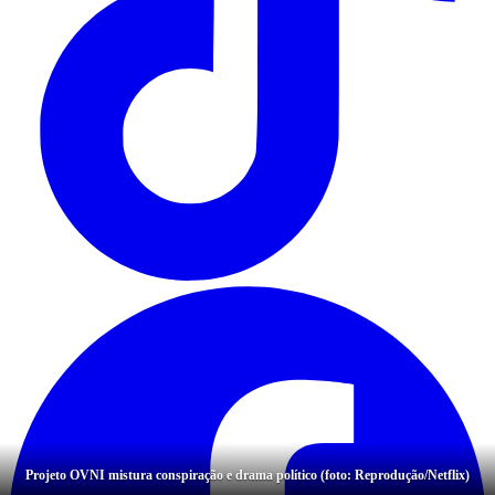
Projeto OVNI mistura conspiração e drama político (foto: Reprodução/Netflix)