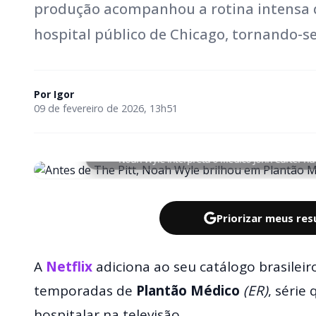
produção acompanhou a rotina intensa d
hospital público de Chicago, tornando-se
Por
Igor
09 de fevereiro de 2026, 13h51
Noah Wyle interpreta o médico John Carter na
Priorizar meus re
A
Netflix
adiciona ao seu catálogo brasileir
temporadas de
Plantão Médico
(ER)
, série
hospitalar na televisão.