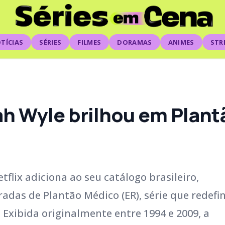
TÍCIAS
SÉRIES
FILMES
DORAMAS
ANIMES
STR
ah Wyle brilhou em Plan
flix adiciona ao seu catálogo brasileiro,
radas de Plantão Médico (ER), série que redefin
 Exibida originalmente entre 1994 e 2009, a