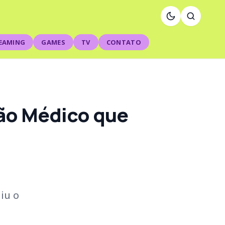
EAMING
GAMES
TV
CONTATO
tão Médico que
iu o