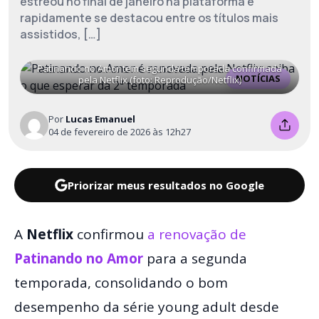
estreou no final de janeiro na plataforma e
rapidamente se destacou entre os títulos mais
assistidos, […]
Patinando no Amor tem segunda temporada confirmada
NOTÍCIAS
pela Netflix (foto: Reprodução/Netflix)
Por
Lucas Emanuel
04 de fevereiro de 2026 às 12h27
Priorizar meus resultados no Google
A
Netflix
confirmou
a renovação de
Patinando no Amor
para a segunda
temporada, consolidando o bom
desempenho da série young adult desde