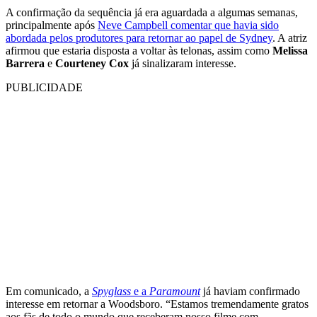
A confirmação da sequência já era aguardada a algumas semanas,
principalmente após
Neve Campbell comentar que havia sido
abordada pelos produtores para retornar ao papel de Sydney
. A atriz
afirmou que estaria disposta a voltar às telonas, assim como
Melissa
Barrera
e
Courteney Cox
já sinalizaram interesse.
PUBLICIDADE
Em comunicado, a
Spyglass
e a
Paramount
já haviam confirmado
interesse em retornar a Woodsboro. “Estamos tremendamente gratos
aos fãs de todo o mundo que receberam nosso filme com