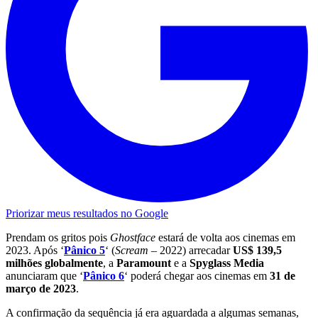
Priorizar meus resultados no Google
Prendam os gritos pois
Ghostface
estará de volta aos cinemas em
2023. Após ‘
Pânico 5
‘ (
Scream –
2022) arrecadar
US$ 139,5
milhões globalmente
, a
Paramount
e a
Spyglass Media
anunciaram que ‘
Pânico 6
‘ poderá chegar aos cinemas em
31 de
março de 2023
.
A confirmação da sequência já era aguardada a algumas semanas,