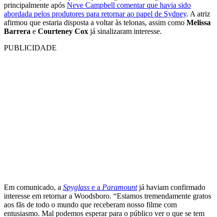
principalmente após
Neve Campbell comentar que havia sido
abordada pelos produtores para retornar ao papel de Sydney
. A atriz
afirmou que estaria disposta a voltar às telonas, assim como
Melissa
Barrera
e
Courteney Cox
já sinalizaram interesse.
PUBLICIDADE
Em comunicado, a
Spyglass
e a
Paramount
já haviam confirmado
interesse em retornar a Woodsboro. “Estamos tremendamente gratos
aos fãs de todo o mundo que receberam nosso filme com
entusiasmo. Mal podemos esperar para o público ver o que se tem