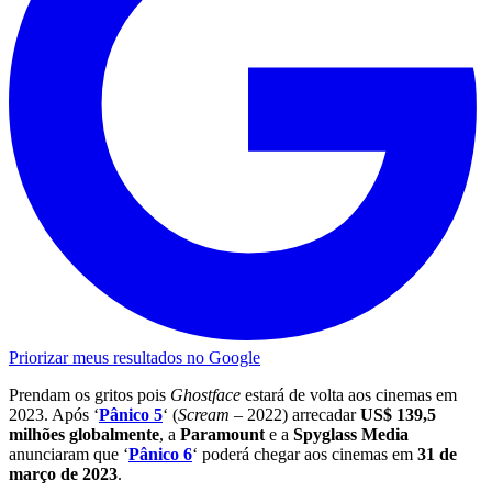
Priorizar meus resultados no Google
Prendam os gritos pois
Ghostface
estará de volta aos cinemas em
2023. Após ‘
Pânico 5
‘ (
Scream –
2022) arrecadar
US$ 139,5
milhões globalmente
, a
Paramount
e a
Spyglass Media
anunciaram que ‘
Pânico 6
‘ poderá chegar aos cinemas em
31 de
março de 2023
.