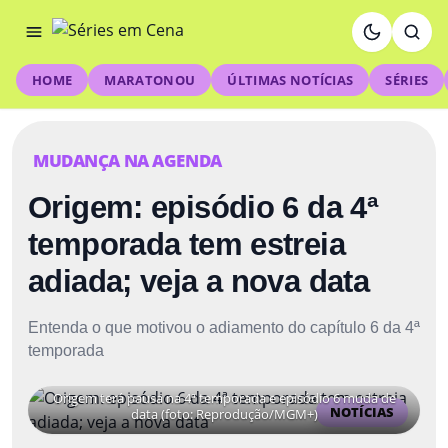
HOME
MARATONOU
ÚLTIMAS NOTÍCIAS
SÉRIES
MUDANÇA NA AGENDA
Origem: episódio 6 da 4ª
temporada tem estreia
adiada; veja a nova data
Entenda o que motivou o adiamento do capítulo 6 da 4ª
temporada
Origem terá pausa na 4ª temporada e episódio 6 muda de
NOTÍCIAS
data (foto: Reprodução/MGM+)