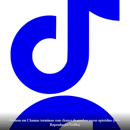
Homem em Chamas terminou com chance de ganhar novos episódios (foto:
Reprodução/Netflix)