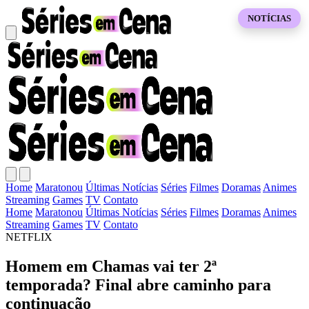
NOTÍCIAS
Home
Maratonou
Últimas Notícias
Séries
Filmes
Doramas
Animes
Streaming
Games
TV
Contato
Home
Maratonou
Últimas Notícias
Séries
Filmes
Doramas
Animes
Streaming
Games
TV
Contato
NETFLIX
Homem em Chamas vai ter 2ª
temporada? Final abre caminho para
continuação