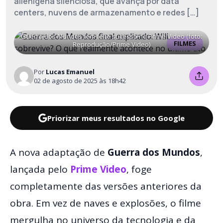
alienígena silenciosa, que avança por data
centers, nuvens de armazenamento e redes […]
Guerra dos Mundos tem feito sucesso no Prime Video (foto:
FILMES
Reprodução/Prime Video)
Por
Lucas Emanuel
02 de agosto de 2025 às 18h42
Priorizar meus resultados no Google
A nova adaptação de
Guerra dos Mundos
,
lançada pelo
Prime Video
, foge
completamente das versões anteriores da
obra. Em vez de naves e explosões, o filme
mergulha no universo da tecnologia e da