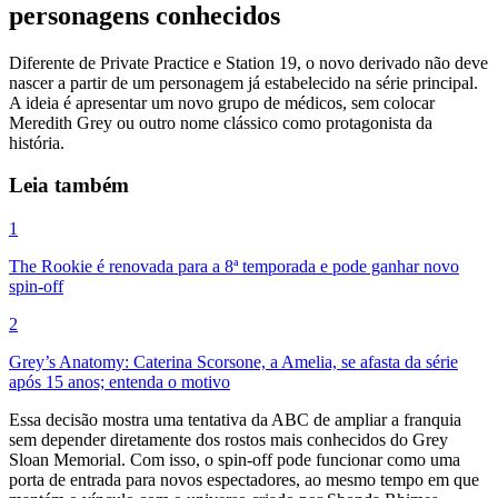
personagens conhecidos
Diferente de Private Practice e Station 19, o novo derivado não deve
nascer a partir de um personagem já estabelecido na série principal.
A ideia é apresentar um novo grupo de médicos, sem colocar
Meredith Grey ou outro nome clássico como protagonista da
história.
Leia também
1
The Rookie é renovada para a 8ª temporada e pode ganhar novo
spin-off
2
Grey’s Anatomy: Caterina Scorsone, a Amelia, se afasta da série
após 15 anos; entenda o motivo
Essa decisão mostra uma tentativa da ABC de ampliar a franquia
sem depender diretamente dos rostos mais conhecidos do Grey
Sloan Memorial. Com isso, o spin-off pode funcionar como uma
porta de entrada para novos espectadores, ao mesmo tempo em que