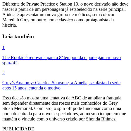
Diferente de Private Practice e Station 19, o novo derivado não deve
nascer a partir de um personagem já estabelecido na série principal.
A ideia é apresentar um novo grupo de médicos, sem colocar
Meredith Grey ou outro nome clássico como protagonista da
história.
Leia também
1
The Rookie é renovada para a 8ª temporada e pode ganhar novo
spin-off
2
Grey’s Anatomy: Caterina Scorsone, a Amelia, se afasta da série
após 15 anos; entenda o motivo
Essa decisão mostra uma tentativa da ABC de ampliar a franquia
sem depender diretamente dos rostos mais conhecidos do Grey
Sloan Memorial. Com isso, o spin-off pode funcionar como uma
porta de entrada para novos espectadores, ao mesmo tempo em que
mantém o vínculo com o universo criado por Shonda Rhimes.
PUBLICIDADE